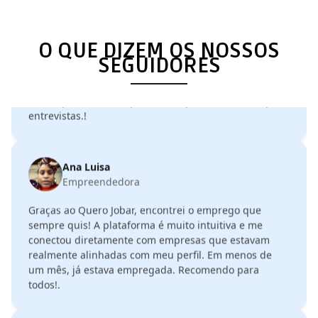
Miguel Magaia
O QUE DIZEM OS NOSSOS
Gestor de Redes Sociais
SEGUIDORES
Me surpreendeu a rapidez com que fui chamado para
entrevistas.!
Ana Luisa
Empreendedora
Graças ao Quero Jobar, encontrei o emprego que
sempre quis! A plataforma é muito intuitiva e me
conectou diretamente com empresas que estavam
realmente alinhadas com meu perfil. Em menos de
um mês, já estava empregada. Recomendo para
todos!.
Elisa Tembe