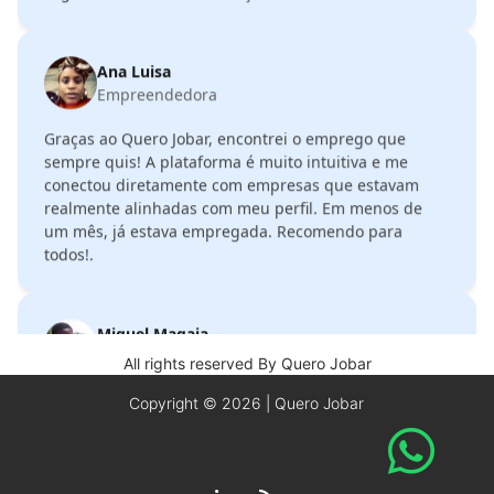
Ana Luisa
Empreendedora
Graças ao Quero Jobar, encontrei o emprego que
sempre quis! A plataforma é muito intuitiva e me
conectou diretamente com empresas que estavam
realmente alinhadas com meu perfil. Em menos de
um mês, já estava empregada. Recomendo para
todos!.
Miguel Magaia
Gestor de Redes Sociais
Me surpreendeu a rapidez com que fui chamado para
All rights reserved By Quero Jobar
entrevistas.!
Copyright ©
2026
| Quero Jobar
David Guilherme
Caixa