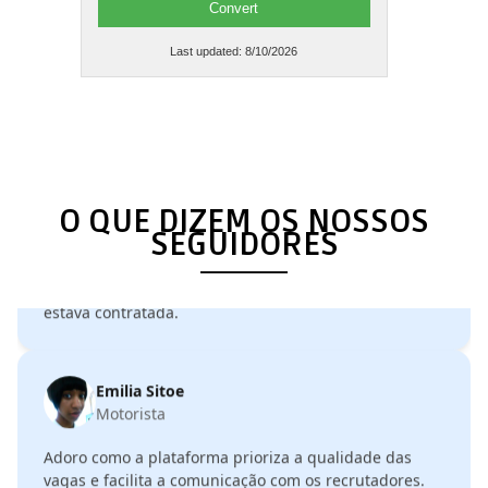
Convert
Achei muito fácil organizar as candidaturas e
Last updated:
8/10/2026
acompanhar o status dos processos. Estou muito
satisfeito com o emprego que consegui.
Elisa Tembe
Designer
O QUE DIZEM OS NOSSOS
Minha experiência com o Quero Jobar foi excepcional!
SEGUIDORES
Fui indicada por uma amiga, e em três semanas já
estava contratada.
Emilia Sitoe
Motorista
Adoro como a plataforma prioriza a qualidade das
vagas e facilita a comunicação com os recrutadores.