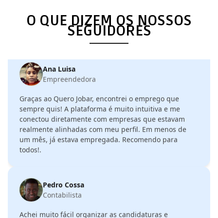
Fui indicada por uma amiga, e em três semanas já
O QUE DIZEM OS NOSSOS
estava contratada.
SEGUIDORES
Ana Luisa
Empreendedora
Graças ao Quero Jobar, encontrei o emprego que
sempre quis! A plataforma é muito intuitiva e me
conectou diretamente com empresas que estavam
realmente alinhadas com meu perfil. Em menos de
um mês, já estava empregada. Recomendo para
todos!.
Pedro Cossa
Contabilista
Achei muito fácil organizar as candidaturas e
acompanhar o status dos processos. Estou muito