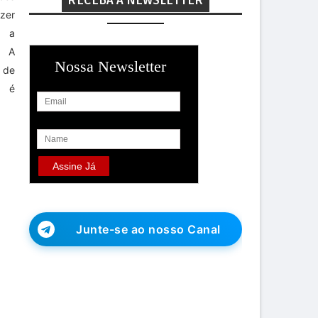
RECEBA A NEWSLETTER
zer
á a
. A
Nossa Newsletter
 de
, é
Junte-se ao nosso Canal