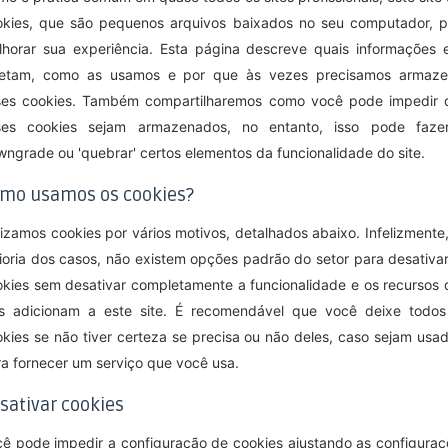
okies, que são pequenos arquivos baixados no seu computador, p
lhorar sua experiência. Esta página descreve quais informações e
letam, como as usamos e por que às vezes precisamos armaze
ses cookies. Também compartilharemos como você pode impedir 
ses cookies sejam armazenados, no entanto, isso pode faze
ngrade ou 'quebrar' certos elementos da funcionalidade do site.
mo usamos os cookies?
lizamos cookies por vários motivos, detalhados abaixo. Infelizmente
oria dos casos, não existem opções padrão do setor para desativa
kies sem desativar completamente a funcionalidade e os recursos 
es adicionam a este site. É recomendável que você deixe todos
kies se não tiver certeza se precisa ou não deles, caso sejam usado
a fornecer um serviço que você usa.
sativar cookies
ê pode impedir a configuração de cookies ajustando as configuraç