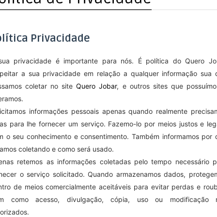
lítica Privacidade
sua privacidade é importante para nós. É política do Quero Jo
speitar a sua privacidade em relação a qualquer informação sua 
ssamos coletar no site
Quero Jobar
, e outros sites que possuímo
eramos.
licitamos informações pessoais apenas quando realmente precisa
as para lhe fornecer um serviço. Fazemo-lo por meios justos e leg
m o seu conhecimento e consentimento. Também informamos por 
tamos coletando e como será usado.
enas retemos as informações coletadas pelo tempo necessário p
rnecer o serviço solicitado. Quando armazenamos dados, protege
tro de meios comercialmente aceitáveis ​​para evitar perdas e rou
m como acesso, divulgação, cópia, uso ou modificação 
orizados.