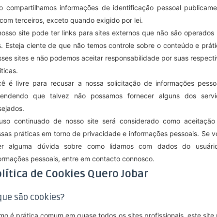
o compartilhamos informações de identificação pessoal publicame
com terceiros, exceto quando exigido por lei.
osso site pode ter links para sites externos que não são operados
. Esteja ciente de que não temos controle sobre o conteúdo e prát
ses sites e não podemos aceitar responsabilidade por suas respect
íticas.
ê é livre para recusar a nossa solicitação de informações pessoa
tendendo que talvez não possamos fornecer alguns dos servi
sejados.
uso continuado de nosso site será considerado como aceitação
sas práticas em torno de privacidade e informações pessoais. Se 
ver alguma dúvida sobre como lidamos com dados do usuári
ormações pessoais, entre em contacto connosco.
olítica de Cookies Quero Jobar
que são cookies?
o é prática comum em quase todos os sites profissionais, este site