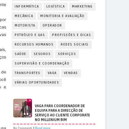
nte
INFORMÁTICA
LOGÍSTICA
MARKETING
MECÂNICA
MONITORIA E AVALIAÇÃO
 por
MOTORISTA
OPERADOR
icas
ivas
PETRÓLEO E GAS
PROFISSÕES E DICAS
RECURSOS HUMANOS
REDES SOCIAIS
is,
SAÚDE
SEGUROS
SERVIÇOS
ços
SUPERVISÃO E COORDENAÇÃO
 de
TRANSPORTES
VAGA
VENDAS
você
VÁRIAS OPORTUNIDADES
o e
VAGA PARA COORDENADOR DE
EQUIPA PARA A DIRECÇÃO DE
SERVIÇO AO CLIENTE CORPORATE
NO MILLENIUM BIM
 usa
No Comments
|
Read more