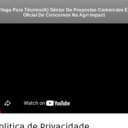
Vaga Para Coordenador De Equipa Para A Direcção De
Serviço Ao Cliente Corporate No Millenium Bim
olitica de Privacidade