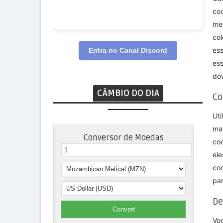
co
me
co
es
Entra no Canal Discord
es
dow
CÂMBIO DO DIA
Co
Uti
mai
Conversor de Moedas
coo
el
coo
par
De
Convert
Voc