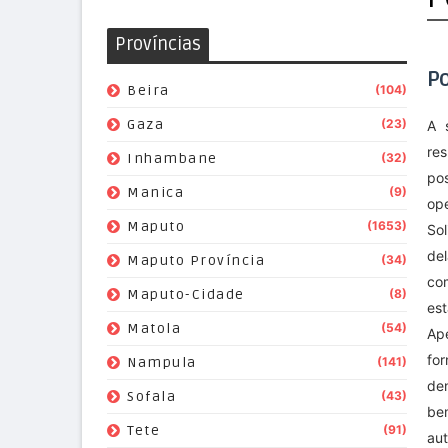
Províncias
Po
Beira
(104)
Gaza
(23)
A 
re
Inhambane
(32)
po
Manica
(9)
op
Maputo
(1653)
So
del
Maputo Província
(34)
co
Maputo-Cidade
(8)
es
Matola
(54)
Ap
fo
Nampula
(141)
den
Sofala
(43)
be
Tete
(91)
aut