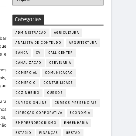
Categorias
ADMINISTRAÇÃO
AGRICULTURA
bar
ANALISTA DE CONTEÚDO
ARQUITECTURA
que
BANCA
CV
CALL CENTER
s e
CANALIZAÇÃO
CERVEJARIA
mos
COMERCIAL
COMUNICAÇÃO
ais,
COMÉRCIO
CONTABILIDADE
que
COZINHEIRO
CURSOS
ara
CURSOS ONLINE
CURSOS PRESENCIAIS
mos
DIRECÇÃO CORPORATIVA
ECONOMIA
bos,
EMPREENDEDORISMO
ENGENHARIA
não
ESTÁGIO
FINANÇAS
GESTÃO