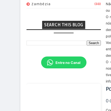
Nã
Zambézia
(33)
ou 
O n
nós
SEARCH THIS BLOG
des
pol
Voc
en
de
O 
Entre no Canal
nos
ti
inf
P
O 
Com