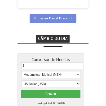
Entra no Canal Discord
CÂMBIO DO DIA
Conversor de Moedas
David Guilherme
Caixa
Convert
Sou muito grato ao Quero Jobar! A variedade de vagas
Last updated:
8/10/2026