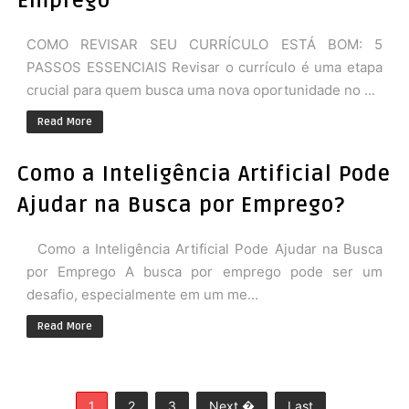
Emprego
COMO REVISAR SEU CURRÍCULO ESTÁ BOM: 5
PASSOS ESSENCIAIS Revisar o currículo é uma etapa
crucial para quem busca uma nova oportunidade no ...
Read More
Como a Inteligência Artificial Pode
Ajudar na Busca por Emprego?
Como a Inteligência Artificial Pode Ajudar na Busca
por Emprego A busca por emprego pode ser um
desafio, especialmente em um me...
Read More
1
2
3
Next �
Last