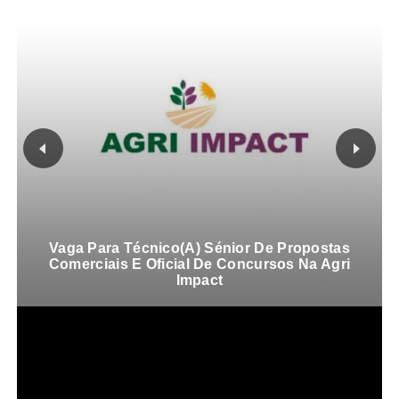
Vaga Para Coordenador De Equipa Para A
Direcção De Serviço Ao Cliente Corporate No
Millenium Bim