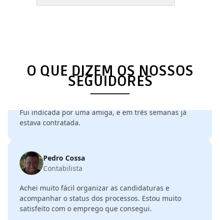
é incrível, e os filtros facilitam muito a busca.
Consegui uma oportunidade na área bancária, que
era exatamente o que eu procurava.
Elisa Tembe
O QUE DIZEM OS NOSSOS
Designer
SEGUIDORES
Minha experiência com o Quero Jobar foi excepcional!
Fui indicada por uma amiga, e em três semanas já
estava contratada.
Pedro Cossa
Contabilista
Achei muito fácil organizar as candidaturas e
acompanhar o status dos processos. Estou muito
satisfeito com o emprego que consegui.